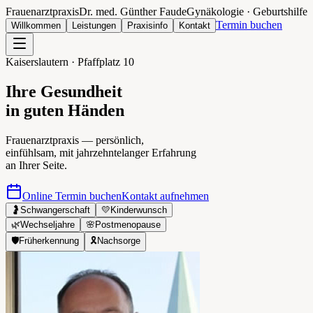
Frauenarztpraxis
Dr. med. Günther Faude
Gynäkologie · Geburtshilfe
Termin buchen
Willkommen
Leistungen
Praxisinfo
Kontakt
Kaiserslautern · Pfaffplatz 10
Ihre Gesundheit
in guten Händen
Frauenarztpraxis — persönlich,
einfühlsam, mit jahrzehntelanger Erfahrung
an Ihrer Seite.
Online Termin buchen
Kontakt aufnehmen
🤰
Schwangerschaft
💛
Kinderwunsch
🌿
Wechseljahre
🌸
Postmenopause
🛡️
Früherkennung
🎗️
Nachsorge