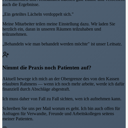
auch die Ergebnisse.
„Ein geteiltes Lächeln verdoppelt sich."
Meine Mitarbeiter teilen meine Einstellung dazu. Wir laden Sie
herzlich ein, daran in unseren Räumen teilzuhaben und
teilzunehmen.
„Behandeln wie man behandelt werden möchte" ist unser Leitsatz.
Nimmt die Praxis noch Patienten auf?
Aktuell bewege ich mich an der Obergrenze des von den Kassen
erlaubten Rahmens — wenn ich noch mehr arbeite, werde ich dafür
finanziell durch Abschläge abgestraft.
Ich muss daher von Fall zu Fall sichten, wen ich aufnehmen kann.
Schreiben Sie uns per Mail worum es geht. Ich bin auch offen für
Anfragen für Verwandte, Freunde und Arbeitskollegen seitens
meiner Patienten.