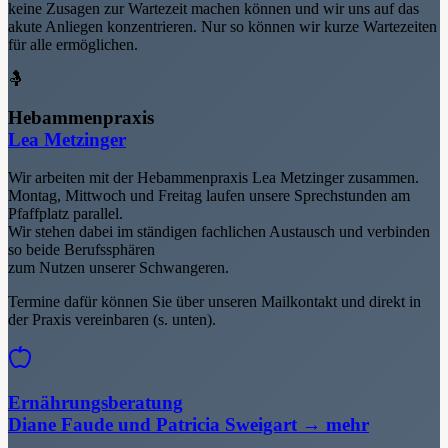
keine Zusagen zur Wartezeit machen können und wir uns auf das
akute Anliegen konzentrieren. Nur so können wir kurze Wartezeiten
für alle ermöglichen.
🤱
Hebammenpraxis
Lea Metzinger
Wir arbeiten mit der Hebammenpraxis Lea Metzinger zusammen.
Montag, Mittwoch und Freitag laufen unsere Sprechstunden am
Pfaffplatz parallel.
Wir stehen dabei im ständigen fachlichen Austausch und verbinden
so beide Berufssphären
zum Nutzen unserer Schwangeren.
Termine dafür können Sie über unseren Mailkontakt und direkt in
der Praxis vereinbaren (s. unten).
Ernährungsberatung
Diane Faude und Patricia Sweigart
→ mehr