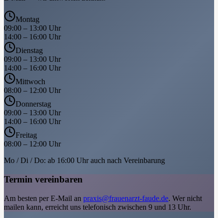
Montag
09:00 – 13:00 Uhr
14:00 – 16:00 Uhr
Dienstag
09:00 – 13:00 Uhr
14:00 – 16:00 Uhr
Mittwoch
08:00 – 12:00 Uhr
Donnerstag
09:00 – 13:00 Uhr
14:00 – 16:00 Uhr
Freitag
08:00 – 12:00 Uhr
Mo / Di / Do: ab 16:00 Uhr auch nach Vereinbarung
Termin vereinbaren
Am besten per E-Mail an
praxis@frauenarzt-faude.de
. Wer nicht
mailen kann, erreicht uns telefonisch zwischen 9 und 13 Uhr.