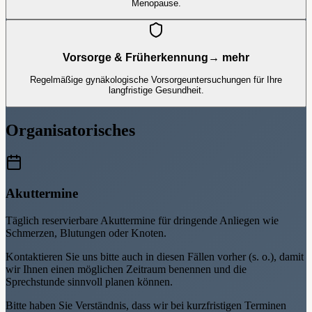
Menopause.
Vorsorge & Früherkennung
→ mehr
Regelmäßige gynäkologische Vorsorgeuntersuchungen für Ihre
langfristige Gesundheit.
Organisatorisches
Akuttermine
Täglich reservierbare Akuttermine für dringende Anliegen wie
Schmerzen, Blutungen oder Knoten.
Kontaktieren Sie uns bitte auch in diesen Fällen vorher (s. o.), damit
wir Ihnen einen möglichen Zeitraum benennen und die
Sprechstunde sinnvoll planen können.
Bitte haben Sie Verständnis, dass wir bei kurzfristigen Terminen