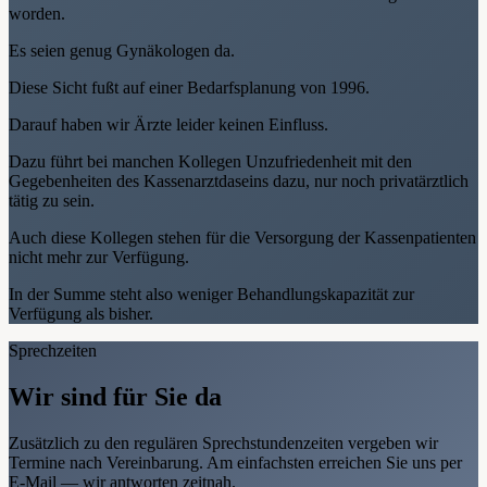
worden.
Es seien genug Gynäkologen da.
Diese Sicht fußt auf einer Bedarfsplanung von 1996.
Darauf haben wir Ärzte leider keinen Einfluss.
Dazu führt bei manchen Kollegen Unzufriedenheit mit den
Gegebenheiten des Kassenarztdaseins dazu, nur noch privatärztlich
tätig zu sein.
Auch diese Kollegen stehen für die Versorgung der Kassenpatienten
nicht mehr zur Verfügung.
In der Summe steht also weniger Behandlungskapazität zur
Verfügung als bisher.
Sprechzeiten
Wir sind für Sie da
Zusätzlich zu den regulären Sprechstundenzeiten vergeben wir
Termine nach Vereinbarung. Am einfachsten erreichen Sie uns per
E-Mail — wir antworten zeitnah.