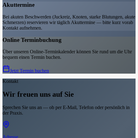
Akuttermine
Bei akuten Beschwerden (Juckreiz, Knoten, starke Blutungen, akute
Schmerzen) reservieren wir täglich Akuttermine — bitte kurz vorab
Kontakt aufnehmen.
Online Terminbuchung
Über unseren Online-Terminkalender können Sie rund um die Uhr
bequem einen Termin buchen.
Jetzt Termin buchen
Kontakt
Wir freuen uns auf Sie
Sprechen Sie uns an — ob per E-Mail, Telefon oder persönlich in
der Praxis.
Adresse