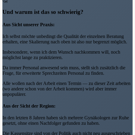
🤔
Und warum ist das so schwierig?
Aus Sicht unserer Praxis:
Ich selbst möchte unbedingt die Qualität der einzelnen Beratung
erhalten, eine Skalierung nach oben ist also nur begrenzt möglich.
Insbesondere, wenn ich dem Wunsch nachkommen will, noch
möglichst lange zu praktizieren.
Da immer Personal anwesend sein muss, stellt sich zusätzlich die
Frage, für erweiterte Sprechzeiten Personal zu finden.
Alle wollen nach der Arbeit einen Termin — zu dieser Zeit arbeiten
(wo andere schon von der Arbeit kommen) wird aber immer
unpopulärer.
Aus der Sicht der Region:
In den letzten 8 Jahren haben sich mehrere Gynäkologen zur Ruhe
gesetzt, ohne einen Nachfolger gefunden zu haben.
Die Kassensitze sind von der Politik auch nicht neu ausgeschrieben