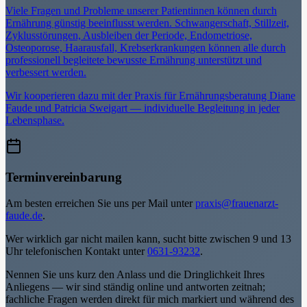
Viele Fragen und Probleme unserer Patientinnen können durch
Ernährung günstig beeinflusst werden. Schwangerschaft, Stillzeit,
Zyklusstörungen, Ausbleiben der Periode, Endometriose,
Osteoporose, Haarausfall, Krebserkrankungen können alle durch
professionell begleitete bewusste Ernährung unterstützt und
verbessert werden.
Wir kooperieren dazu mit der Praxis für Ernährungsberatung Diane
Faude und Patricia Sweigart — individuelle Begleitung in jeder
Lebensphase.
Terminvereinbarung
Am besten erreichen Sie uns per Mail unter
praxis@frauenarzt-
faude.de
.
Wer wirklich gar nicht mailen kann, sucht bitte zwischen 9 und 13
Uhr telefonischen Kontakt unter
0631-93232
.
Nennen Sie uns kurz den Anlass und die Dringlichkeit Ihres
Anliegens — wir sind ständig online und antworten zeitnah;
fachliche Fragen werden direkt für mich markiert und während des