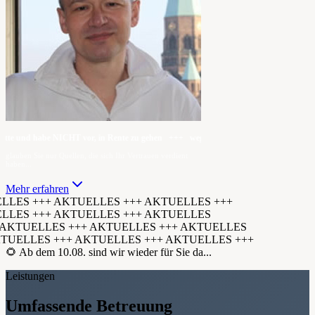
e und habe NICHT vor, in Rente zu gehen +++ wegen häufiger Nachfragen — ich hat
glauben Sie nur Quellen, die sich Ihr Vertrauen verdient
haben...
Mehr erfahren
LES +++ AKTUELLES +++ AKTUELLES +++
LES +++ AKTUELLES +++ AKTUELLES
KTUELLES +++ AKTUELLES +++ AKTUELLES
TUELLES +++ AKTUELLES +++ AKTUELLES +++
🌻 Ab dem 10.08. sind wir wieder für Sie da...
Leistungen
Umfassende Betreuung