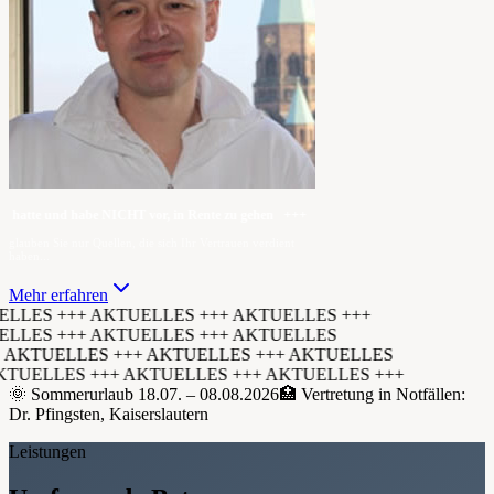
 hatte und habe NICHT vor, in Rente zu gehen +++ wegen häufiger Nachfragen — ic
glauben Sie nur Quellen, die sich Ihr Vertrauen verdient
haben...
Mehr erfahren
LLES +++ AKTUELLES +++ AKTUELLES +++
LLES +++ AKTUELLES +++ AKTUELLES
AKTUELLES +++ AKTUELLES +++ AKTUELLES
KTUELLES +++ AKTUELLES +++ AKTUELLES +++
🌞 Sommerurlaub 18.07. – 08.08.2026
🏥 Vertretung in Notfällen:
Dr. Pfingsten, Kaiserslautern
Leistungen