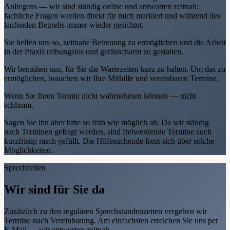
Anliegens — wir sind ständig online und antworten zeitnah;
fachliche Fragen werden direkt für mich markiert und während des
laufenden Betriebs immer wieder gesichtet.
Sie helfen uns so, zeitnahe Betreuung zu ermöglichen und die Arbeit
in der Praxis reibungslos und geräuscharm zu gestalten.
Wir bemühen uns, für Sie die Wartezeiten kurz zu halten. Um das zu
ermöglichen, brauchen wir Ihre Mithilfe und vereinbaren Termine.
Wenn Sie Ihren Termin nicht wahrnehmen können — nicht
schlimm.
Sagen Sie ihn aber bitte so früh wie möglich ab. Da wir ständig
nach Terminen gefragt werden, sind freiwerdende Termine auch
kurzfristig rasch gefüllt. Die Hilfesuchende freut sich über solche
Möglichkeiten.
Sprechzeiten
Wir sind für Sie da
Zusätzlich zu den regulären Sprechstundenzeiten vergeben wir
Termine nach Vereinbarung. Am einfachsten erreichen Sie uns per
E-Mail — wir antworten zeitnah.