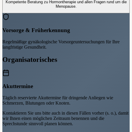
Kompetente Beratung zu Hormontherapie und allen Fragen rund um die
Menopause.
Vorsorge & Früherkennung
Regelmäßige gynäkologische Vorsorgeuntersuchungen für Ihre
langfristige Gesundheit.
Organisatorisches
Akuttermine
Täglich reservierte Akuttermine für dringende Anliegen wie
Schmerzen, Blutungen oder Knoten.
Kontaktieren Sie uns bitte auch in diesen Fällen vorher (s. o.), damit
wir Ihnen einen möglichen Zeitraum benennen und die
Sprechstunde sinnvoll planen können.