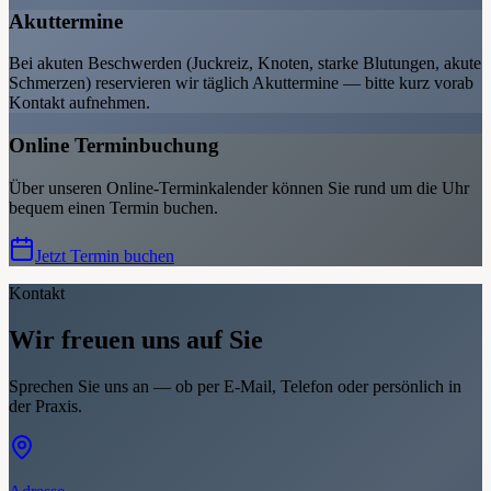
Akuttermine
Bei akuten Beschwerden (Juckreiz, Knoten, starke Blutungen, akute
Schmerzen) reservieren wir täglich Akuttermine — bitte kurz vorab
Kontakt aufnehmen.
Online Terminbuchung
Über unseren Online-Terminkalender können Sie rund um die Uhr
bequem einen Termin buchen.
Jetzt Termin buchen
Kontakt
Wir freuen uns auf Sie
Sprechen Sie uns an — ob per E-Mail, Telefon oder persönlich in
der Praxis.