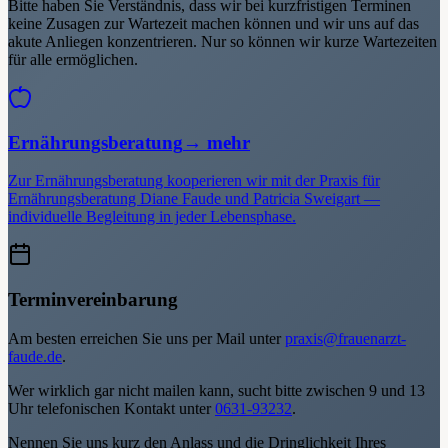
Bitte haben Sie Verständnis, dass wir bei kurzfristigen Terminen
keine Zusagen zur Wartezeit machen können und wir uns auf das
akute Anliegen konzentrieren. Nur so können wir kurze Wartezeiten
für alle ermöglichen.
Ernährungsberatung
→ mehr
Zur Ernährungsberatung kooperieren wir mit der Praxis für
Ernährungsberatung Diane Faude und Patricia Sweigart —
individuelle Begleitung in jeder Lebensphase.
Terminvereinbarung
Am besten erreichen Sie uns per Mail unter
praxis@frauenarzt-
faude.de
.
Wer wirklich gar nicht mailen kann, sucht bitte zwischen 9 und 13
Uhr telefonischen Kontakt unter
0631-93232
.
Nennen Sie uns kurz den Anlass und die Dringlichkeit Ihres