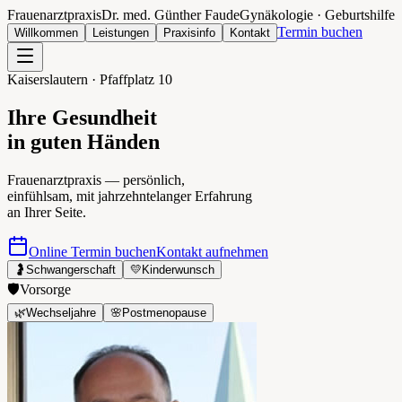
Frauenarztpraxis
Dr. med. Günther Faude
Gynäkologie · Geburtshilfe
Termin buchen
Willkommen
Leistungen
Praxisinfo
Kontakt
Kaiserslautern · Pfaffplatz 10
Ihre Gesundheit
in guten Händen
Frauenarztpraxis — persönlich,
einfühlsam, mit jahrzehntelanger Erfahrung
an Ihrer Seite.
Online Termin buchen
Kontakt aufnehmen
🤰
Schwangerschaft
💛
Kinderwunsch
🛡️
Vorsorge
🌿
Wechseljahre
🌸
Postmenopause