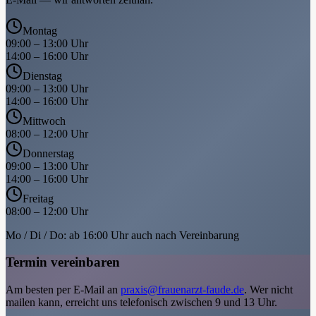
Montag
09:00 – 13:00 Uhr
14:00 – 16:00 Uhr
Dienstag
09:00 – 13:00 Uhr
14:00 – 16:00 Uhr
Mittwoch
08:00 – 12:00 Uhr
Donnerstag
09:00 – 13:00 Uhr
14:00 – 16:00 Uhr
Freitag
08:00 – 12:00 Uhr
Mo / Di / Do: ab 16:00 Uhr auch nach Vereinbarung
Termin vereinbaren
Am besten per E-Mail an
praxis@frauenarzt-faude.de
. Wer nicht
mailen kann, erreicht uns telefonisch zwischen 9 und 13 Uhr.