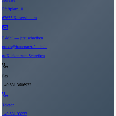
Adresse
Pfaffplatz 10
67655 Kaiserslautern
E-Mail — jetzt schreiben
praxis@frauenarzt-faude.de
✉
Klicken zum Schreiben
Fax
+49 631 3606932
Telefon
+49 631 93232