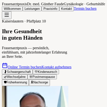
Frauenarztpraxis
Dr. med. Günther Faude
Gynäkologie · Geburtshilfe
Termin buchen
Willkommen
Leistungen
Praxisinfo
Kontakt
Kaiserslautern · Pfaffplatz 10
Ihre Gesundheit
in guten Händen
Frauenarztpraxis — persönlich,
einfühlsam, mit jahrzehntelanger Erfahrung
an Ihrer Seite.
Online Termin buchen
Kontakt aufnehmen
🤰
Schwangerschaft
💛
Kinderwunsch
🌿
Wechseljahre
🌸
Postmenopause
🛡️
Früherkennung
🎗️
Nachsorge