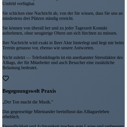
Umfeld verfügbar.
Sie schicken eine Nachricht ab, von der Sie wissen, dass Sie uns an
mindestens drei Plätzen ständig erreicht.
Sie können von überall her und zu jeder Tageszeit Kontakt
aufnehmen, ohne neugierige Ohren um sich fürchten zu müssen.
Ihre Nachricht wird exakt in Ihrer Akte hinterlegt und liegt mir beim
Termin genauso vor, ebenso wie unsere Antworten.
Nicht zuletzt — Telefonklingeln ist ein anerkannter Stressfaktor des
Alltags, der für Mitarbeiter und auch Besucher eine zusätzliche
Belastung bedeutet.
Begegnungswelt Praxis
„Der Ton macht die Musik."
Das gegenseitige Miteinander beeinflusst das Alltagserleben
erheblich.
Freundlichkeit und Achtsamkeit machen gute Laune und verbessern