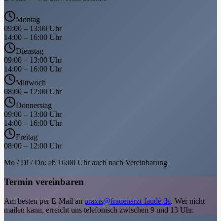
Montag
09:00 – 13:00 Uhr
14:00 – 16:00 Uhr
Dienstag
09:00 – 13:00 Uhr
14:00 – 16:00 Uhr
Mittwoch
08:00 – 12:00 Uhr
Donnerstag
09:00 – 13:00 Uhr
14:00 – 16:00 Uhr
Freitag
08:00 – 12:00 Uhr
Mo / Di / Do: ab 16:00 Uhr auch nach Vereinbarung
Termin vereinbaren
Am besten per E-Mail an
praxis@frauenarzt-faude.de
. Wer nicht
mailen kann, erreicht uns telefonisch zwischen 9 und 13 Uhr.