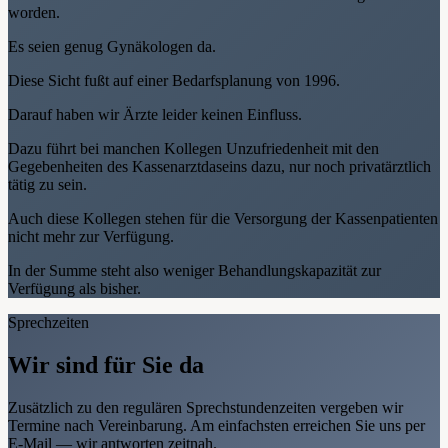
worden.
Es seien genug Gynäkologen da.
Diese Sicht fußt auf einer Bedarfsplanung von 1996.
Darauf haben wir Ärzte leider keinen Einfluss.
Dazu führt bei manchen Kollegen Unzufriedenheit mit den
Gegebenheiten des Kassenarztdaseins dazu, nur noch privatärztlich
tätig zu sein.
Auch diese Kollegen stehen für die Versorgung der Kassenpatienten
nicht mehr zur Verfügung.
In der Summe steht also weniger Behandlungskapazität zur
Verfügung als bisher.
Sprechzeiten
Wir sind für Sie da
Zusätzlich zu den regulären Sprechstundenzeiten vergeben wir
Termine nach Vereinbarung. Am einfachsten erreichen Sie uns per
E-Mail — wir antworten zeitnah.