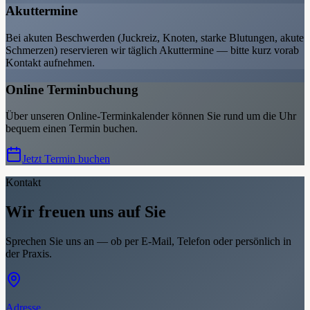
Akuttermine
Bei akuten Beschwerden (Juckreiz, Knoten, starke Blutungen, akute
Schmerzen) reservieren wir täglich Akuttermine — bitte kurz vorab
Kontakt aufnehmen.
Online Terminbuchung
Über unseren Online-Terminkalender können Sie rund um die Uhr
bequem einen Termin buchen.
Jetzt Termin buchen
Kontakt
Wir freuen uns auf Sie
Sprechen Sie uns an — ob per E-Mail, Telefon oder persönlich in
der Praxis.
Adresse