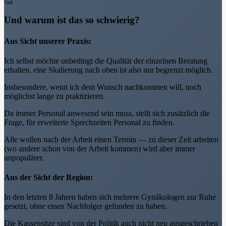
🤔
Und warum ist das so schwierig?
Aus Sicht unserer Praxis:
Ich selbst möchte unbedingt die Qualität der einzelnen Beratung
erhalten, eine Skalierung nach oben ist also nur begrenzt möglich.
Insbesondere, wenn ich dem Wunsch nachkommen will, noch
möglichst lange zu praktizieren.
Da immer Personal anwesend sein muss, stellt sich zusätzlich die
Frage, für erweiterte Sprechzeiten Personal zu finden.
Alle wollen nach der Arbeit einen Termin — zu dieser Zeit arbeiten
(wo andere schon von der Arbeit kommen) wird aber immer
unpopulärer.
Aus der Sicht der Region:
In den letzten 8 Jahren haben sich mehrere Gynäkologen zur Ruhe
gesetzt, ohne einen Nachfolger gefunden zu haben.
Die Kassensitze sind von der Politik auch nicht neu ausgeschrieben