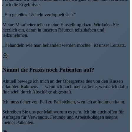
auch die Ergebnisse.
„Ein geteiltes Lächeln verdoppelt sich."
Meine Mitarbeiter teilen meine Einstellung dazu. Wir laden Sie
herzlich ein, daran in unseren Räumen teilzuhaben und
teilzunehmen.
„Behandeln wie man behandelt werden möchte" ist unser Leitsatz.
Nimmt die Praxis noch Patienten auf?
Aktuell bewege ich mich an der Obergrenze des von den Kassen
erlaubten Rahmens — wenn ich noch mehr arbeite, werde ich dafür
finanziell durch Abschläge abgestraft.
Ich muss daher von Fall zu Fall sichten, wen ich aufnehmen kann.
Schreiben Sie uns per Mail worum es geht. Ich bin auch offen für
Anfragen für Verwandte, Freunde und Arbeitskollegen seitens
meiner Patienten.