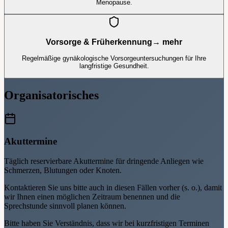
Menopause.
Vorsorge & Früherkennung
→ mehr
Regelmäßige gynäkologische Vorsorgeuntersuchungen für Ihre
langfristige Gesundheit.
Organisatorisches
Akuttermine
Täglich reservierbare Akuttermine für dringende Anliegen wie
Schmerzen, Blutungen oder Knoten.
Kontaktieren Sie uns bitte auch in diesen Fällen vorher (s. o.), damit
wir Ihnen einen möglichen Zeitraum benennen und die
Sprechstunde sinnvoll planen können.
Bitte haben Sie Verständnis, dass wir bei kurzfristigen Terminen