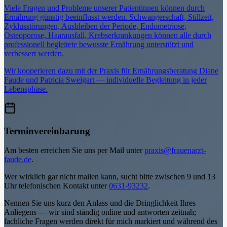
Viele Fragen und Probleme unserer Patientinnen können durch
Ernährung günstig beeinflusst werden. Schwangerschaft, Stillzeit,
Zyklusstörungen, Ausbleiben der Periode, Endometriose,
Osteoporose, Haarausfall, Krebserkrankungen können alle durch
professionell begleitete bewusste Ernährung unterstützt und
verbessert werden.
Wir kooperieren dazu mit der Praxis für Ernährungsberatung Diane
Faude und Patricia Sweigart — individuelle Begleitung in jeder
Lebensphase.
Terminvereinbarung
Am besten erreichen Sie uns per Mail unter
praxis@frauenarzt-
faude.de
.
Wer wirklich gar nicht mailen kann, sucht bitte zwischen 9 und 13
Uhr telefonischen Kontakt unter
0631-93232
.
Nennen Sie uns kurz den Anlass und die Dringlichkeit Ihres
Anliegens — wir sind ständig online und antworten zeitnah;
fachliche Fragen werden direkt für mich markiert und während des