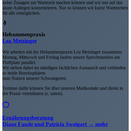
keine Zusagen zur Wartezeit machen können und wir uns auf das
akute Anliegen konzentrieren. Nur so können wir kurze Wartezeiten
für alle ermöglichen.
🤱
Hebammenpraxis
Lea Metzinger
Wir arbeiten mit der Hebammenpraxis Lea Metzinger zusammen.
Montag, Mittwoch und Freitag laufen unsere Sprechstunden am
Pfaffplatz parallel.
Wir stehen dabei im ständigen fachlichen Austausch und verbinden
so beide Berufssphären
zum Nutzen unserer Schwangeren.
Termine dafür können Sie über unseren Mailkontakt und direkt in
der Praxis vereinbaren (s. unten).
Ernährungsberatung
Diane Faude und Patricia Sweigart
→ mehr